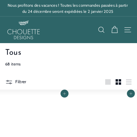
Passer
Nous profitons des vacances ! Toutes les commandes passées à partir
au
Diaporama
du 24 décembre seront expédiées le 2 janvier 2025
contenu
Pause
C
h
RECHERCHE
NAV
o
u
Tous
e
68 items
t
t
Filtrer
Grande
Petit
Liste
e
Ajouter au panier
Ajouter au panier
D
e
s
i