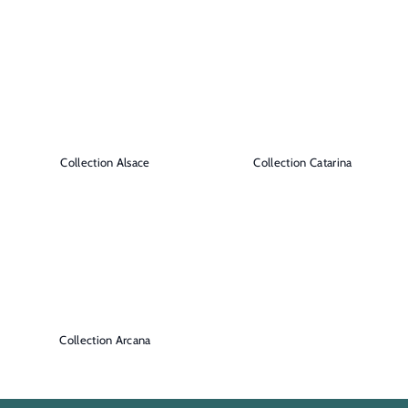
0
5
.
.
0
0
0
0
Collection Alsace
Collection Catarina
Collection Arcana