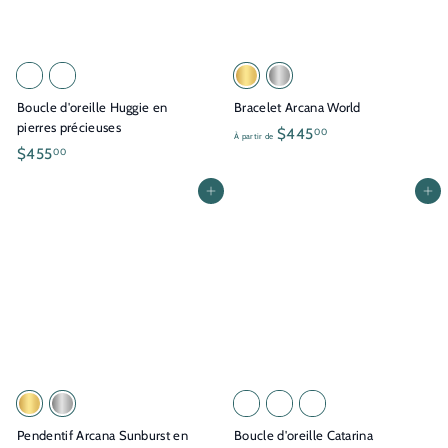
e
$
3
2
Boucle d'oreille Huggie en
Bracelet Arcana World
5
pierres précieuses
À
$445
00
.
À partir de
$
$455
00
p
0
4
a
0
Ajouter au panier
Ajouter au panier
5
r
5
t
.
i
0
r
0
d
e
$
4
4
5
Pendentif Arcana Sunburst en
Boucle d'oreille Catarina
.