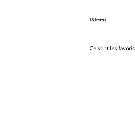
n
s
18 items
Ce sont les favori