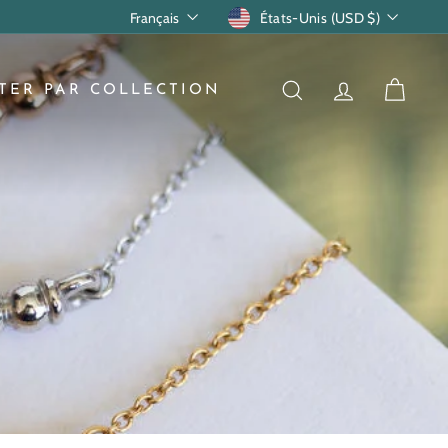
Langue
Devise
Français
États-Unis (USD $)
TER PAR COLLECTION
RECHERCHER
COMPTE
PANI