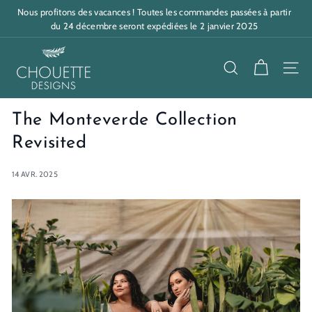
Passer
Nous profitons des vacances ! Toutes les commandes passées à partir
au
Diaporama
du 24 décembre seront expédiées le 2 janvier 2025
contenu
Pause
C
h
RECHERCHE
NAV
o
u
The Monteverde Collection
e
Revisited
t
14 AVR. 2025
t
e
D
e
s
i