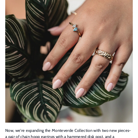
Now, we're expanding the Monteverde Collection with two new pieces-
a pair of chain hoop earrings with a hammered disk post, and a