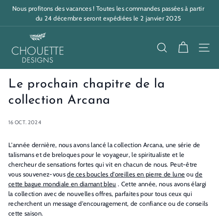
Passer
Nous profitons des vacances ! Toutes les commandes passées à partir
au
Diaporama
du 24 décembre seront expédiées le 2 janvier 2025
contenu
Pause
C
h
RECHERCHE
NAV
o
u
Le prochain chapitre de la
e
collection Arcana
t
16 OCT. 2024
t
e
L'année dernière, nous avons lancé la collection Arcana, une série de
talismans et de breloques pour le voyageur, le spiritualiste et le
D
chercheur de sensations fortes qui vit en chacun de nous. Peut-être
e
vous souvenez-vous
de ces boucles d'oreilles en pierre de lune
ou
de
cette bague mondiale en diamant bleu
. Cette année, nous avons élargi
s
la collection avec de nouvelles offres, parfaites pour tous ceux qui
i
recherchent un message d'encouragement, de confiance ou de conseils
cette saison.