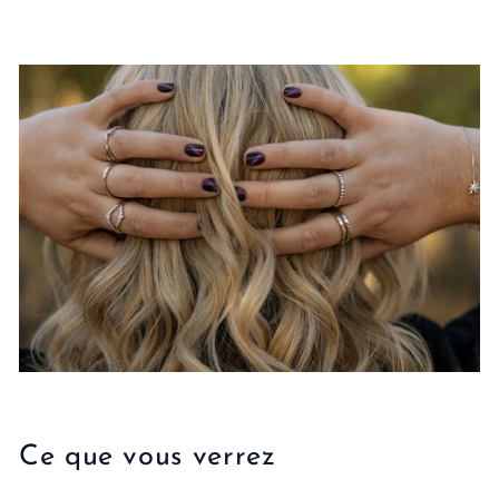
g
n
s
Ce que vous verrez