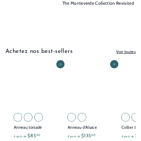
The Monteverde Collection Revisited
Achetez nos best-sellers
Voir toutes
Ajouter au panier
Ajouter au panier
Anneau torsadé
Anneau d'Alsace
Collier tor
À
À
$85
$135
$1
00
00
À partir de
À partir de
À partir de